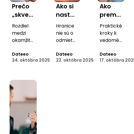
Prečo
Ako si
Ako
„skvelý
nastaviť
premeniť
match“
hranice
toxické
Rozdiel
Hranice
Praktické
nemusí
ešte
vzorce
medzi
nie sú o
kroky k
byť
pred
na
okamžitou
odmietaní
vedomému
správny
chémiou
tým,
lásky, ale
zdravé
randeniu
a
Dateeo
o tom,
Dateeo
a
Dateeo
partner
než
návyky
24. októbra 2025
22. októbra 2025
17. októbra 202
dlhodobou
aby sme
emocionálnej
začnete
kompatibilitou.
sa
zrelosti.
randiť
nestratili
v
očakávaniach
iných.