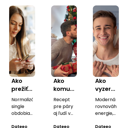
bez
nepodľahnúť
očakávaniami
čo
spolu
nátlaku.
tlaku
a
neznášajú
krátko
rodín.
gestami.
gýč
Ako
Ako
Ako
prežiť
komunikovať
vyzerá
sviatky
sviatočné
“soft
Normalizácia
Recept
Moderná
single
očakávania
masculinit
single
pre páry
rovnováha
- a
bez
& soft
obdobia,
aj ľudí v
energie,
necítiť
uvedomelé
hádok
začiatkoch
femininity”
ktorá
randenie
Dateeo
-
Dateeo
posilňuje
Dateeo