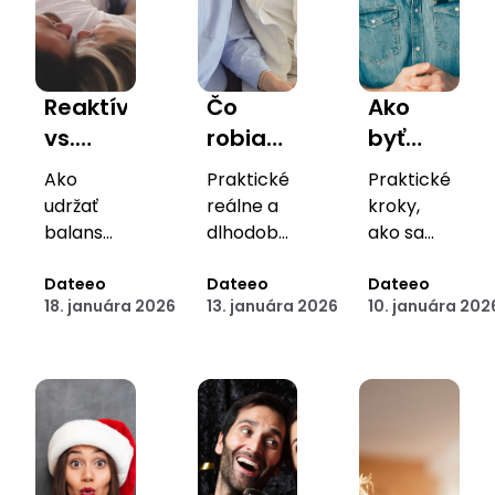
Reaktívna
Čo
Ako
vs.
robia
byť
vedomá
stabilné
mužom,
Ako
Praktické,
Praktické
láska:
páry
ktorý
udržať
reálne a
kroky,
Ako sa
inak? 7
je
balans
dlhodobo
ako sa
rozhodujeme,
medzi
návykov
udržateľné
pripravený
stať
emóciou
Dateeo
návyky,
Dateeo
partnerom,
Dateeo
keď
zdravých
na
18. januára 2026
13. januára 2026
10. januára 202
a
ktoré
ktorý vie
začneme
partnerských
skutočný
racionalitou
držia
milovať
cítiť
vzťahov
vzťah
v
vzťah
zodpovedne,
„príliš
(nie
modernom
pokope.
vedome
veľa“
len
randení.
a
dating)
autenticky.