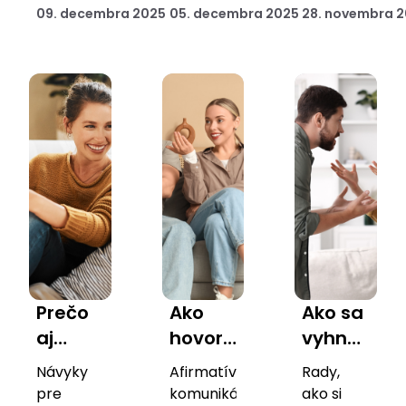
sa ako
vo
09. decembra 2025
05. decembra 2025
28. novembra 
a
hranice,
spojenie
menej
vzťahu
sviatočná
preferencie,
a
hodnotný
pohoda.
autenticita.
porozumenie.
človek
Prečo
Ako
Ako sa
aj
hovoriť
vyhnúť
dobré
o
emocioná
Návyky
Afirmatívna
Rady,
vzťahy
budúcnosti
vampírom
pre
komunikácia
ako si