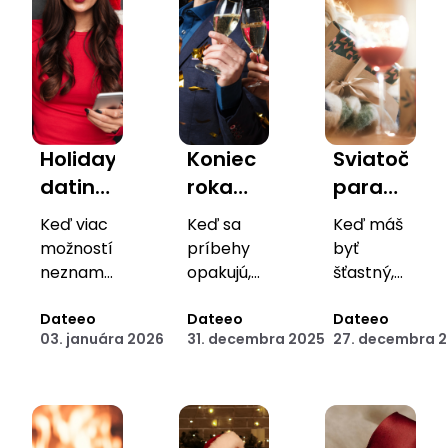
Holiday
Koniec
Sviatočný
dating
roka
paradox:
detox:
ako
Prečo
Keď viac
Keď sa
Keď máš
Ako si
nový
sa
možností
príbehy
byť
vyčistiť
začiatok:
práve
neznamená
opakujú,
šťastný,
hlavu
viac
Prečo
je čas
cez
ale
pokoja.
Dateeo
zmeniť
Dateeo
necítiš
Dateeo
od
je
Vianoce
03. januára 2026
31. decembra 2025
27. decembra 
rozhodnutia.
sa tak.
swipovania
ideálne
cítiš
medzi
práve
osamelejší
sviatkami
teraz
prehodnotiť