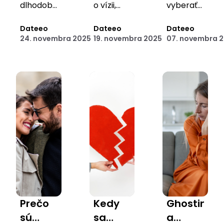
potrebujú
bez
a
dlhodobú
o vízii,
vyberať
pravidelný
kvalitu
tlaku a
ktorá ťa
negatívny
ľudí,
vzťahu,
Dateeo
priblíži k
Dateeo
ktorí
Dateeo
“check-
dramatizovania
vzorcom
24. novembra 2025
19. novembra 2025
07. novembra 
ktoré
lepšiemu
skutočne
in”
posilnia
vzťahu.
podporujú
dôveru a
tvoju
porozumenie.
pohodu.
Prečo
Kedy
Ghosting
sú
sa
a