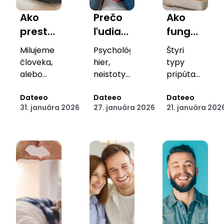
Ako
Prečo
Ako
prestať
ľudia
funguje
romantizovať
radi
„attachme
Milujeme
Psychológia
Štyri
potenciál
„testujú“
style“
človeka,
hier,
typy
a
partnerov
pri
alebo
neistoty
pripútania
vidieť
predstavu
a ako
a
randení
a ako s
o tom,
Dateeo
manipulácií
Dateeo
nimi
Dateeo
realitu
to
a
31. januára 2026
27. januára 2026
21. januára 202
kým by
vo
randiť
človeka
zvládnuť
prečo
raz
vzťahoch
vedome,
nám
mohol
a ako z
nie z
komplikuje
byť?
nich
autopilota.
hľadanie
vystúpiť.
lásky