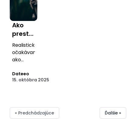
Ako
prestať
hľadať
Realistické
„dokonalého
očakávania
partnera“
ako
a nájsť
cesta k
zdravým
Dateeo
toho
15. októbra 2025
a
vhodného
naplňujúcim
vzťahom.
« Predchádzajúce
Ďalšie »