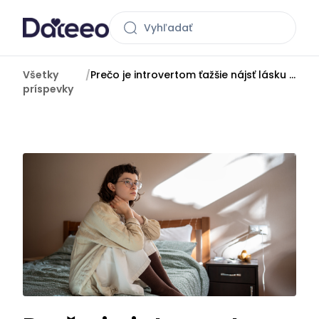
Všetky
/
Prečo je introvertom ťažšie nájsť lásku a ako to zvládnuť
príspevky