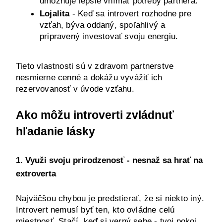
umožňuje lepšie vnímať potreby partnera.
Lojalita
 - Keď sa introvert rozhodne pre 
vzťah, býva oddaný, spoľahlivý a 
pripravený investovať svoju energiu.
Tieto vlastnosti sú v zdravom partnerstve 
nesmierne cenné a dokážu vyvážiť ich 
rezervovanosť v úvode vzťahu.
Ako môžu introverti zvládnuť 
hľadanie lásky
1. Využi svoju prirodzenosť - nesnaž sa hrať na 
extroverta
Najväčšou chybou je predstierať, že si niekto iný. 
Introvert nemusí byť ten, kto ovládne celú 
miestnosť. Stačí, keď si verný sebe - tvoj pokoj, 