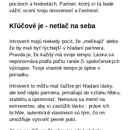
pocitoch a hodnotách. Partner, ktorý si ťa bude 
vážiť, ocení tvoju otvorenosť a čestnosť.
Kľúčové je - netlač na seba
Introverti majú niekedy pocit, že „meškajú“ alebo 
že by mali byť rýchlejší v hľadaní partnera. 
Pravda je, že každý má svoje tempo. Láska sa 
neporovnáva podľa počtu rande či spoločenských 
výstupov. Tvoje vlastné tempo je úplne v 
poriadku.
Introverti to môžu mať ťažšie pri hľadaní lásky, 
ale keď nájdu partnera, prinášajú do vzťahu hĺbku, 
stabilitu a úprimnosť. Nemusia sa meniť na 
extrovertov, aby si zaslúžili lásku - práve ich 
tichšie, autentické vlastnosti sú tým, čo im 
umožňuje vytvoriť pevné puto.