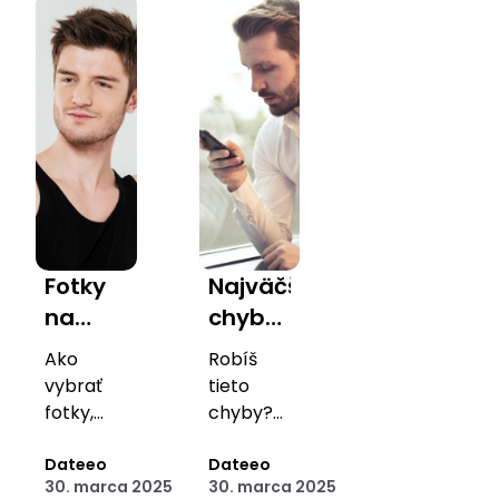
nájsť
aby si to
skutočný
toho
konečne
vzťah?
pravého.
dokázal!
Fotky
Najväčšie
na
chyby
zoznamke:
v
Ako
Robíš
Čo
online
vybrať
tieto
funguje
zoznamovaní,
fotky,
chyby?
a
ktoré
kvôli
Zisti,
prilákajú
Dateeo
prečo ťa
Dateeo
čomu
ktorým
30. marca 2025
30. marca 2025
pozornosť
ženy