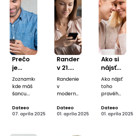
Prečo
Randenie
Ako si
je
v 21.
nájsť
Dateeo
storočí:
ideálneho
Zoznamka,
Randenie
Ako nájsť
najlepšia
Ako sa
partnera
kde máš
v
toho
online
odlíšiť
v roku
šancu.
modernom
pravého
zoznamka
Získaj
a
svete:
2025
v 2025 a
reálnu
Dateeo
Kľúčové
Dateeo
čo ti
Dateeo
pre
zaujať
(a ako
07. apríla 2025
01. apríla 2025
01. apríla 2025
viditeľnosť
kroky,
môže
mužov,
správneho
ti naša
a férové
ako
Dateeo
ktorí
partnera?
zoznamka
šance!
zaujať a
ponúknuť,
hľadajú
pomôže)