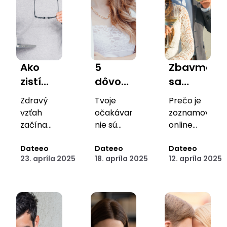
Ako
5
Zbavme
zistím,
dôvodov,
sa
že som
prečo
stigmy:
Zdravý
Tvoje
Prečo je
pripravený
máš
Zoznamky
vzťah
očakávania
zoznamovanie
na
vysoké
už nie
začína
nie sú
online
nový
vo chvíli,
štandardy
problém.
sú
dnes
keď ho
Dateeo
Sú tvojím
Dateeo
známkou
Dateeo
vzťah?
a to je
tým,
23. apríla 2025
18. apríla 2025
12. apríla 2025
nepotrebuješ,
kompasom.
sebavedomia,
úplne
čím
ale
nie
v
boli
úprimne
zúfalstva
poriadku
kedysi
želáš.