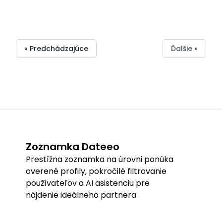
sa
ťa
a zvýšia
ignorujú
radšej
ženy
tvoje
a ako to
vyhnúť
ignorujú
šance na
zmeniť!
úspech!
« Predchádzajúce
Ďalšie »
Zoznamka Dateeo
Prestížna zoznamka na úrovni ponúka
overené profily, pokročilé filtrovanie
používateľov a AI asistenciu pre
nájdenie ideálneho partnera